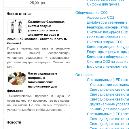
25,00 грн.
Сифоны для грунта
Оборудование СО2
Новые статьи
Аксессуары СО2
Сравнение баллонных
Диффузоры стеклянные
систем подачи
Реакторы, миксеры, ато
углекислого газа в
Счетчики пузырьков СО2
аквариум на соде и
Обратные клапана СО2
лимонной кислоте - стоит ли платить
Системы подачи СО2
больше?
Комплектующие оборудо
Подача углекислого газа в аквариум
Редукторы и регуляторы
является важной составляющей
Комплекты оборудовани
успешного содержания и выращивания
Системы СО2 на соде и 
растений внутри аквариума. Углекислый
Баллоны углекислотные
газ ...
Часто задаваемые
Освещение
вопросы о
Светодиодные (LED) свет
биохимических
Ультратонкие светодиод
наполнителях для
Светодиодные светильник
фильтров
Светодиодные светильни
Технологический прогресс и наука не
Светодиодные светильни
стоят на месте и проникают во все сферы
Двухканальные управляе
нашей жизни. Не обошли они стороной и
Крышки для аквариумов 
увлекательнейшее хобби миллионов ...
Светодиодные (LED) све
Светодиодные светильни
Новости
Светодиодные светильник
Светодиодные светильни