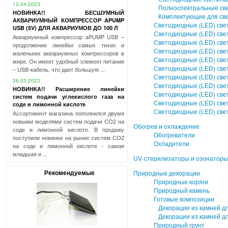
13.04.2023
Полноспектральные свет
НОВИНКА!! БЕСШУМНЫЙ
Комплектующие для свет
АКВАРИУМНЫЙ КОМПРЕССОР APUMP
Светодиодные (LED) св
USB (5V) ДЛЯ АКВАРИУМОВ ДО 100 Л
Светодиодные (LED) све
Аквариумный компрессор aPUMP USB –
Светодиодные (LED) све
продолжение линейки самых тихих и
Светодиодные (LED) свет
маленьких аквариумных компрессоров в
Светодиодные (LED) све
мире. Он имеет удобный элемент питания
Светодиодные (LED) свет
– USB-кабель, что дает большую ...
Светодиодные (LED) све
26.03.2023
Светодиодные (LED) све
НОВИНКА!! Расширение линейки
Светодиодные (LED) св
систем подачи углекислого газа на
Светодиодные (LED) све
соде и лимонной кислоте
Светодиодные (LED) све
Ассортимент магазина пополнился двумя
новыми моделями систем подачи СО2 на
Обогрев и охлаждение
соде и лимонной кислоте. В продажу
Обогреватели
поступили новинки на рынке систем СО2
Охладители
на соде и лимонной кислоте - самая
младшая и ...
UV-стерилизаторы и озонаторы
Рекомендуемые
Природные декорации
Природные коряги
Природный камень
Готовые композиции
Декорации из камней дл
Декорации из камней дл
Природный грунт