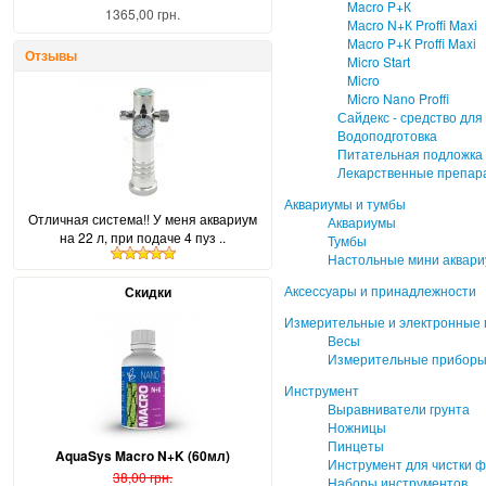
Macro P+К
1365,00 грн.
Маcro N+К Proffi Maxi
Маcro P+К Proffi Maxi
Отзывы
Micro Start
Micro
Micro Nano Proffi
Сайдекс - средство для
Водоподготовка
Питательная подложка 
Лекарственные препар
Аквариумы и тумбы
Отличная система!! У меня аквариум
Аквариумы
на 22 л, при подаче 4 пуз ..
Тумбы
Настольные мини аквар
Аксессуары и принадлежности
Скидки
Измерительные и электронные
Весы
Измерительные приборы
Инструмент
Выравниватели грунта
Ножницы
Пинцеты
AquaSys Macro N+K (60мл)
Инструмент для чистки ф
38,00 грн.
Наборы инструментов