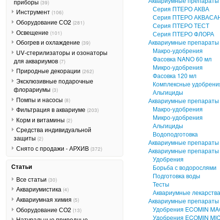
Аквариумные препараты 
приборы
(39)
Серия ПТЕРО АКВА
Инструмент
(106)
Серия ПТЕРО АКВАСА
Оборудование СО2
(281)
Серия ПТЕРО ТЕСТ
Освещение
(101)
Серия ПТЕРО ФЛОРА
Аквариумные препараты
Обогрев и охлаждение
(39)
Макро-удобрения
UV-стерилизаторы и озонаторы
Фасовка NANO 60 мл
для аквариумов
(7)
Микро-удобрения
Природные декорации
(262)
Фасовка 120 мл
Эксклюзивные подарочные
Комплексные удобрени
флорариумы
(3)
Альгициды
Помпы и насосы
Аквариумные препараты
(8)
Макро-удобрения
Фильтрация в аквариуме
(203)
Микро-удобрения
Корм и витамины
(2)
Альгициды
Средства индивидуальной
Водоподготовка
защиты
(2)
Аквариумные препарат
Снято с продажи - АРХИВ
(372)
Аквариумные препараты
Удобрения
Статьи
Борьба с водорослями
Подготовка воды
Все статьи
(30)
Тесты
Аквариумистика
(4)
Аквариумные лекарств
Аквариумная химия
(5)
Аквариумные препарат
Удобрения ECOMIN M
Оборудование СО2
(13)
Удобрения ECOMIN MI
Натуральные природные