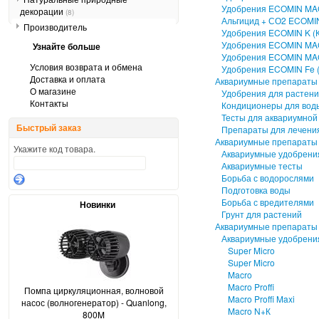
Удобрения ECOMIN M
декорации
(8)
Альгицид + СО2 ECOMIN
Производитель
Удобрения ECOMIN K (К
Удобрения ECOMIN MA
Узнайте больше
Удобрения ECOMIN MA
Условия возврата и обмена
Удобрения ECOMIN Fe 
Доставка и оплата
Аквариумные препараты
О магазине
Удобрения для растен
Контакты
Кондиционеры для вод
Тесты для аквариумной
Быстрый заказ
Препараты для лечени
Аквариумные препарат
Укажите код товара.
Аквариумные удобрени
Аквариумные тесты
Борьба с водорослями
Подготовка воды
Борьба с вредителями
Новинки
Грунт для растений
Аквариумные препараты
Аквариумные удобрени
Super Micro
Super Micro
Macro
Macro Proffi
Помпа циркуляционная, волновой
Macro Proffi Maxi
насос (волногенератор) - Quanlong,
Macro N+К
800M