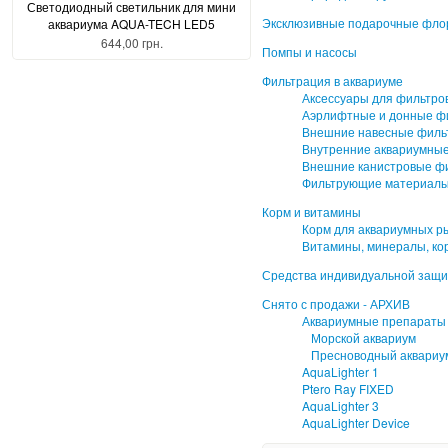
Светодиодный светильник для мини
Эксклюзивные подарочные фл
аквариума AQUA-TECH LED5
644,00 грн.
Помпы и насосы
Фильтрация в аквариуме
Аксессуары для фильтро
Аэрлифтные и донные ф
Внешние навесные филь
Внутренние аквариумны
Внешние канистровые ф
Фильтрующие материалы
Корм и витамины
Корм для аквариумных р
Витамины, минералы, ко
Средства индивидуальной защ
Снято с продажи - АРХИВ
Аквариумные препараты
Морской аквариум
Пресноводный аквариу
AquaLighter 1
Ptero Ray FIXED
AquaLighter 3
AquaLighter Device