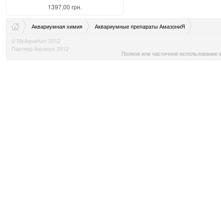
1397,00 грн.
Аквариумная химия
Аквариумные препараты АмазониЯ
© MyAquarium 2012
Партнер Aquasys 2012
Полное или частичное использование м