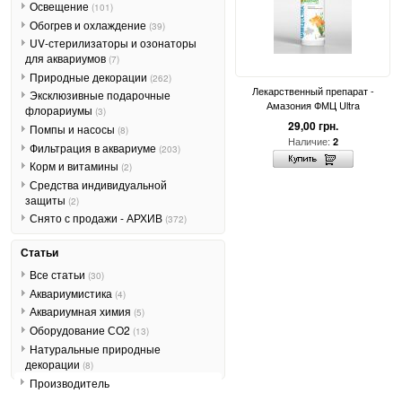
Освещение
(101)
Обогрев и охлаждение
(39)
UV-стерилизаторы и озонаторы
для аквариумов
(7)
Природные декорации
(262)
Лекарственный препарат -
Эксклюзивные подарочные
Амазония ФМЦ Ultra
флорариумы
(3)
29,00 грн.
Помпы и насосы
(8)
Наличие:
2
Фильтрация в аквариуме
(203)
Корм и витамины
(2)
Средства индивидуальной
защиты
(2)
Снято с продажи - АРХИВ
(372)
Статьи
Все статьи
(30)
Аквариумистика
(4)
Аквариумная химия
(5)
Оборудование СО2
(13)
Натуральные природные
декорации
(8)
Производитель