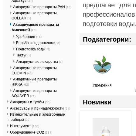
AquaSys
(37)
предлагает для ш
Аквариумные препараты PAN
(18)
профессионалов 
Аквариумные препараты
COLLAR
(1)
подготовки воды
Аквариумные препараты
АмазониЯ
(28)
Удобрения
Подкатегории:
(16)
Борьба с водорослями
(3)
Подготовка воды
(5)
Тесты
(1)
Аквариумные лекарства
(3)
Аквариумные препараты
ECOMIN
(43)
Аквариумные препараты
RIKKA
(62)
Удобрения
Аквариумные препараты
AQUAYER
(71)
Новинки
Аквариумы и тумбы
(53)
Аксессуары и принадлежности
(91)
Измерительные и электронные
приборы
(39)
Инструмент
(106)
Оборудование СО2
(281)