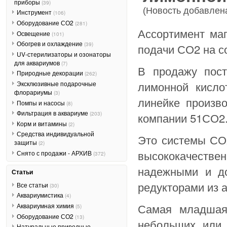
приборы
(39)
(Новость добавлена
Инструмент
(106)
Оборудование СО2
(281)
Ассортимент ма
Освещение
(101)
Обогрев и охлаждение
(39)
подачи СО2 на с
UV-стерилизаторы и озонаторы
для аквариумов
(7)
В продажу пос
Природные декорации
(262)
лимонной кисл
Эксклюзивные подарочные
флорариумы
(3)
линейке произв
Помпы и насосы
(8)
Фильтрация в аквариуме
(203)
компании 51СО2
Корм и витамины
(2)
Средства индивидуальной
Это системы СО2
защиты
(2)
высококачестве
Снято с продажи - АРХИВ
(372)
надежными и до
Статьи
редукторами из 
Все статьи
(30)
Аквариумистика
(4)
Самая младшая
Аквариумная химия
(5)
Оборудование СО2
(13)
небольших или 
Натуральные природные