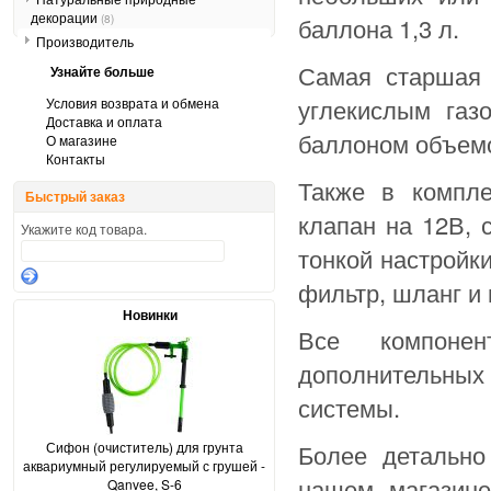
декорации
(8)
баллона 1,3 л.
Производитель
Самая старшая
Узнайте больше
углекислым газ
Условия возврата и обмена
Доставка и оплата
баллоном объемо
О магазине
Контакты
Также в компле
Быстрый заказ
клапан на 12В, 
Укажите код товара.
тонкой настройк
фильтр, шланг и 
Новинки
Все компоне
дополнительных
системы.
Сифон (очиститель) для грунта
Более детально
аквариумный регулируемый с грушей -
нашем магазин
Qanvee, S-6