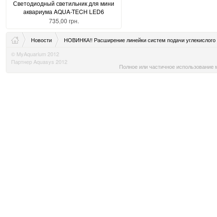
Светодиодный светильник для мини
аквариума AQUA-TECH LED6
735,00 грн.
Новости
НОВИНКА!! Расширение линейки систем подачи углекислого г
© MyAquarium 2012
Партнер Aquasys 2012
Полное или частичное использование м