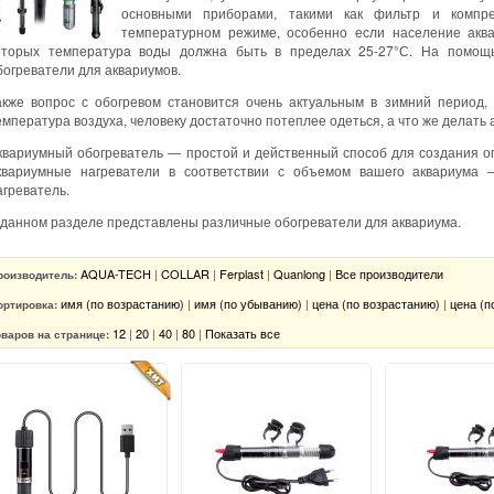
основными приборами, такими как фильтр и компре
температурном режиме, особенно если население аква
оторых температура воды должна быть в пределах 25-27°С. На помощь
богреватели для аквариумов.
акже вопрос с обогревом становится очень актуальным в зимний период,
емпература воздуха, человеку достаточно потеплее одеться, а что же делат
квариумный обогреватель — простой и действенный способ для создания 
квариумные нагреватели в соответствии с объемом вашего аквариума
агреватель.
 данном разделе представлены различные обогреватели для аквариума.
AQUA-TECH
|
COLLAR
|
Ferplast
|
Quanlong
|
Все производители
роизводитель:
имя (по возрастанию)
|
имя (по убыванию)
|
цена (по возрастанию)
|
цена (п
ортировка:
12
|
20
|
40
|
80
|
Показать все
оваров на странице: