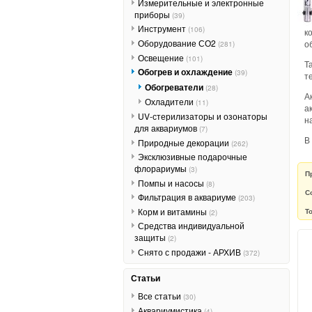
Измерительные и электронные
приборы
(39)
Инструмент
(106)
к
Оборудование СО2
о
(281)
Освещение
(101)
Т
Обогрев и охлаждение
(39)
т
Обогреватели
(28)
А
Охладители
(11)
а
UV-стерилизаторы и озонаторы
н
для аквариумов
(7)
В
Природные декорации
(262)
Эксклюзивные подарочные
флорариумы
(3)
П
Помпы и насосы
(8)
С
Фильтрация в аквариуме
(203)
Корм и витамины
Т
(2)
Средства индивидуальной
защиты
(2)
Снято с продажи - АРХИВ
(372)
Статьи
Все статьи
(30)
Аквариумистика
(4)