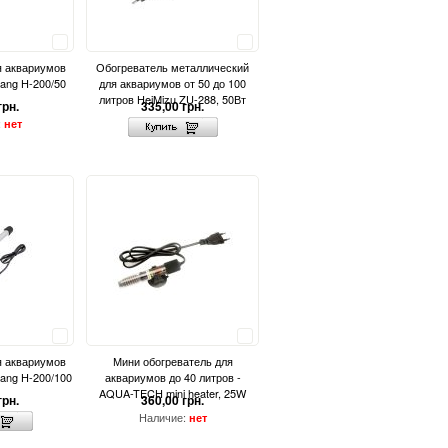
Сравнить
Сравнить
я аквариумов
Обогреватель металлический
Lang H-200/50
для аквариумов от 50 до 100
литров HeiMizu ZU-288, 50Вт
грн.
335,00 грн.
:
нет
Сравнить
Сравнить
я аквариумов
Мини обогреватель для
Lang H-200/100
аквариумов до 40 литров -
AQUA-TECH mini heater, 25W
грн.
360,00 грн.
Наличие:
нет