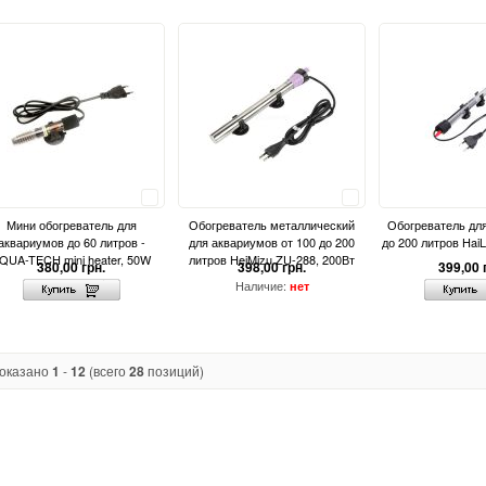
Сравнить
Сравнить
Мини обогреватель для
Обогреватель металлический
Обогреватель дл
аквариумов до 60 литров -
для аквариумов от 100 до 200
до 200 литров Hai
QUA-TECH mini heater, 50W
литров HeiMizu ZU-288, 200Вт
380,00 грн.
398,00 грн.
399,00 
Наличие:
нет
оказано
1
-
12
(всего
28
позиций)