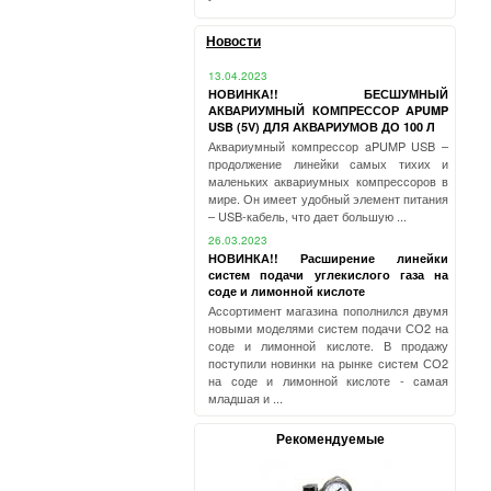
Новости
13.04.2023
НОВИНКА!! БЕСШУМНЫЙ
АКВАРИУМНЫЙ КОМПРЕССОР APUMP
USB (5V) ДЛЯ АКВАРИУМОВ ДО 100 Л
Аквариумный компрессор aPUMP USB –
продолжение линейки самых тихих и
маленьких аквариумных компрессоров в
мире. Он имеет удобный элемент питания
– USB-кабель, что дает большую ...
26.03.2023
НОВИНКА!! Расширение линейки
систем подачи углекислого газа на
соде и лимонной кислоте
Ассортимент магазина пополнился двумя
новыми моделями систем подачи СО2 на
соде и лимонной кислоте. В продажу
поступили новинки на рынке систем СО2
на соде и лимонной кислоте - самая
младшая и ...
Рекомендуемые