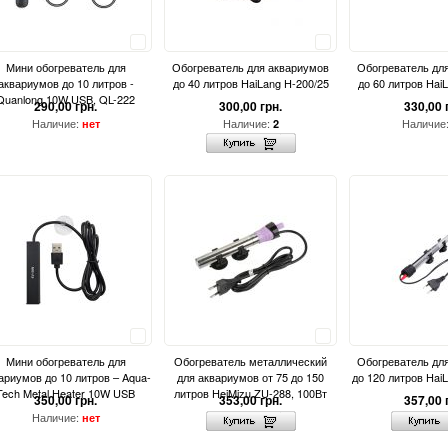
Сравнить
Сравнить
Мини обогреватель для
Обогреватель для аквариумов
Обогреватель дл
аквариумов до 10 литров -
до 40 литров HaiLang H-200/25
до 60 литров Hai
Quanlong 10W USB, QL-222
290,00 грн.
300,00 грн.
330,00 
Наличие:
Наличие:
Наличие
нет
2
Сравнить
Сравнить
Мини обогреватель для
Обогреватель металлический
Обогреватель дл
ариумов до 10 литров – Aqua-
для аквариумов от 75 до 150
до 120 литров Hai
Tech Metal Heater 10W USB
литров HeiMizu ZU-288, 100Вт
350,00 грн.
353,00 грн.
357,00 
Наличие:
нет