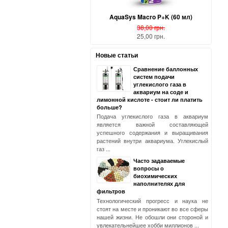
AquaSys Macro P+K (60 мл)
38,00 грн.
25,00 грн.
Новые статьи
Сравнение баллонных
систем подачи
углекислого газа в
аквариум на соде и
лимонной кислоте - стоит ли платить
больше?
Подача углекислого газа в аквариум
является важной составляющей
успешного содержания и выращивания
растений внутри аквариума. Углекислый
газ ...
Часто задаваемые
вопросы о
биохимических
наполнителях для
фильтров
Технологический прогресс и наука не
стоят на месте и проникают во все сферы
нашей жизни. Не обошли они стороной и
увлекательнейшее хобби миллионов ...