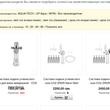
 данном разделе Вы сможете подобрать полностью укомплектованную систем
AQUA-TECH
|
UP-Aqua
|
WYIN
|
Все производители
роизводитель:
имя (по возрастанию)
|
имя (по убыванию)
|
цена (по возрастанию)
|
цена (п
ортировка:
12
|
20
|
40
|
80
|
Показать все
оваров на странице:
Сравнить
Сравнить
истема подачи углекислого
Система подачи углекислого
Система подачи 
а для мини аквариумов - CO2
газа CO2 ZRDR Nano Start
газа CO2 ZRDR
Nano Energy
1500,00 грн.
2200,00 грн.
2450,00 
Наличие:
Наличие:
Наличие
нет
8