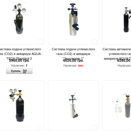
Сравнить
Сравнить
истема подачи углекислого
Система подачи углекислого
Система автомати
за (СО2) в аквариум AQUA-
газа (СО2) в аквариум
углекислого га
TECH Standard-2
"Эксклюзив-1"
аквариум AQUA-T
5960,00 грн.
6020,00 грн.
6280,00 
Наличие:
Наличие:
Наличие
1
нет
Сравнить
Сравнить