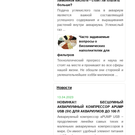
лимонной кислоте - стоит ли платить
больше?
Подача углекислого газа в аквариум
является важной составляющей
успешного содержания и выращивания
растений внутри аквариума. Углекислый
газ ...
Часто задаваемые
вопросы о
биохимических
наполнителях для
фильтров
Технологический прогресс и наука не
стоят на месте и проникают во все сферы
нашей жизни. Не обошли они стороной и
увлекательнейшее хобби миллионов ...
Новости
13.04.2023
НОВИНКА!! БЕСШУМНЫЙ
АКВАРИУМНЫЙ КОМПРЕССОР APUMP
USB (5V) ДЛЯ АКВАРИУМОВ ДО 100 Л
Аквариумный компрессор aPUMP USB –
продолжение линейки самых тихих и
маленьких аквариумных компрессоров в
мире. Он имеет удобный элемент питания