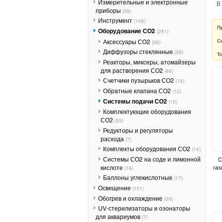
Измерительные и электронные
В
приборы
(39)
Инструмент
(106)
П
Оборудование СО2
(281)
Аксессуары СО2
С
(26)
Диффузоры стеклянные
(38)
Т
Реакторы, миксеры, атомайзеры
для растворения СО2
(66)
Счетчики пузырьков СО2
(15)
Обратные клапана СО2
(12)
Системы подачи СО2
(15)
Комплектующие оборудования
СО2
(55)
Редукторы и регуляторы
расхода
(7)
Комплекты оборудования СО2
(14)
Системы СО2 на соде и лимонной
С
кислоте
газ
(16)
Баллоны углекислотные
(17)
Освещение
(101)
Обогрев и охлаждение
(39)
UV-стерилизаторы и озонаторы
для аквариумов
(7)