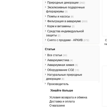
Природные декорации
(262)
Эксклюзивные подарочные
флорариумы
(3)
Помпы и насосы
(8)
Фильтрация в аквариуме
(203)
Корм и витамины
(2)
Средства индивидуальной
защиты
(2)
Снято с продажи - АРХИВ
С
(372)
га
Статьи
Все статьи
(30)
Аквариумистика
(4)
Аквариумная химия
(5)
Оборудование СО2
(13)
Натуральные природные
декорации
(8)
Производитель
Узнайте больше
Условия возврата и обмена
Доставка и оплата
О магазине