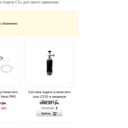
у подачи СО
для своего аквариума.
2
о убыванию)
Сравнить
Сравнить
углекислого
Система подачи углекислого
 Nano PRO
газа (СО2) в аквариум
"Базовая-2"
грн.
3980,00 грн.
:
Наличие:
нет
2