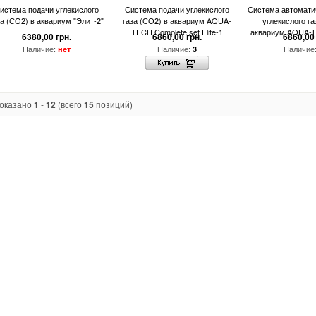
истема подачи углекислого
Система подачи углекислого
Система автомати
за (СО2) в аквариум "Элит-2"
газа (СО2) в аквариум AQUA-
углекислого га
TECH Complete set Elite-1
аквариум AQUA-T
6380,00 грн.
6860,00 грн.
6860,00 
Наличие:
Наличие:
Наличие
нет
3
оказано
1
-
12
(всего
15
позиций)