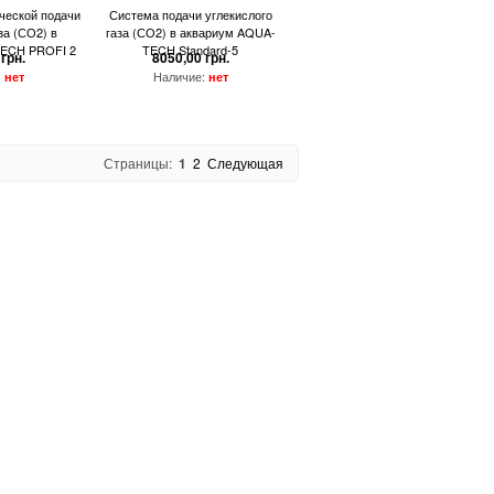
ческой подачи
Система подачи углекислого
за (СО2) в
газа (СО2) в аквариум AQUA-
ECH PROFI 2
TECH Standard-5
грн.
8050,00 грн.
:
Наличие:
нет
нет
Страницы:
1
2
Следующая