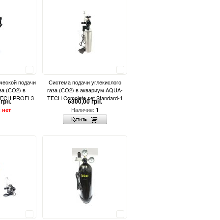
Сравнить
Сравнить
ческой подачи
Система подачи углекислого
за (СО2) в
газа (СО2) в аквариум AQUA-
ECH PROFI 3
TECH Complete set Standard-1
грн.
6300,00 грн.
:
Наличие:
нет
1
Сравнить
Сравнить