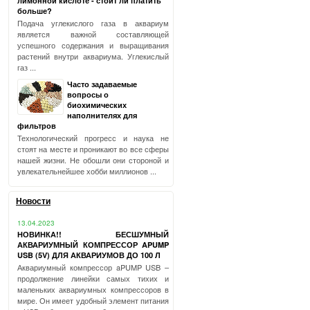
лимонной кислоте - стоит ли платить
больше?
Подача углекислого газа в аквариум
является важной составляющей
успешного содержания и выращивания
растений внутри аквариума. Углекислый
газ ...
Часто задаваемые
вопросы о
биохимических
наполнителях для
фильтров
Технологический прогресс и наука не
стоят на месте и проникают во все сферы
нашей жизни. Не обошли они стороной и
увлекательнейшее хобби миллионов ...
Новости
13.04.2023
НОВИНКА!! БЕСШУМНЫЙ
АКВАРИУМНЫЙ КОМПРЕССОР APUMP
USB (5V) ДЛЯ АКВАРИУМОВ ДО 100 Л
Аквариумный компрессор aPUMP USB –
продолжение линейки самых тихих и
маленьких аквариумных компрессоров в
мире. Он имеет удобный элемент питания