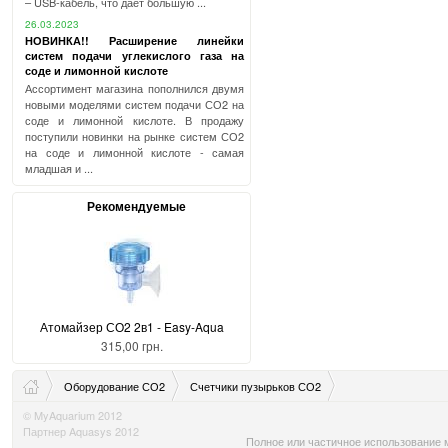
– USB-кабель, что дает большую ...
26.03.2023
НОВИНКА!! Расширение линейки
систем подачи углекислого газа на
соде и лимонной кислоте
Ассортимент магазина пополнился двумя
новыми моделями систем подачи СО2 на
соде и лимонной кислоте. В продажу
поступили новинки на рынке систем СО2
на соде и лимонной кислоте - самая
младшая и ...
Рекомендуемые
Атомайзер СО2 2в1 - Easy-Aqua
315,00 грн.
Оборудование СО2
Счетчики пузырьков СО2
© MyAquarium 2012
Партнер Aquasys 2012
Полное или частичное использование м