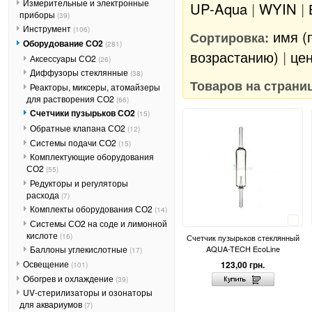
Измерительные и электронные
UP-Aqua
|
WYIN
|
приборы
(39)
Инструмент
(106)
имя (
Сортировка:
Оборудование СО2
(281)
возрастанию)
|
цен
Аксессуары СО2
(26)
Диффузоры стеклянные
(38)
Товаров на страни
Реакторы, миксеры, атомайзеры
для растворения СО2
(66)
Счетчики пузырьков СО2
(15)
Обратные клапана СО2
(12)
Системы подачи СО2
(15)
Комплектующие оборудования
СО2
(55)
Редукторы и регуляторы
расхода
(7)
Комплекты оборудования СО2
(14)
Сравнить
Системы СО2 на соде и лимонной
кислоте
(16)
Счетчик пузырьков стеклянный
AQUA-TECH EcoLine
Баллоны углекислотные
(17)
Освещение
123,00 грн.
(101)
Обогрев и охлаждение
(39)
UV-стерилизаторы и озонаторы
для аквариумов
(7)