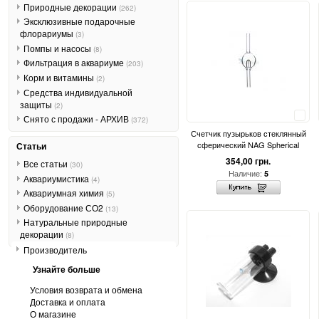
Природные декорации
(262)
Эксклюзивные подарочные
флорариумы
(3)
Помпы и насосы
(8)
Фильтрация в аквариуме
(203)
Корм и витамины
(2)
Средства индивидуальной
защиты
(2)
Сравнить
Снято с продажи - АРХИВ
(372)
Счетчик пузырьков стеклянный
сферический NAG Spherical
Статьи
354,00 грн.
Все статьи
(30)
Наличие:
5
Аквариумистика
(4)
Аквариумная химия
(5)
Оборудование СО2
(13)
Натуральные природные
декорации
(8)
Производитель
Узнайте больше
Условия возврата и обмена
Доставка и оплата
О магазине