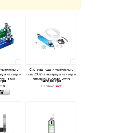
Сравнить
Сравнить
углекислого
Система подачи углекислого
риум на соде и
газа (СО2) в аквариум на соде и
оте, D-501
лимонной кислоте, WYIN
грн.
1428,00 грн.
е:
Наличие:
3
нет