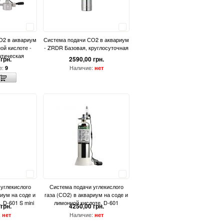
Сравнить
Сравнить
О2 в аквариум
Система подачи СО2 в аквариум
ой кислоте -
- ZRDR Базовая, круглосуточная
тическая
грн.
2590,00 грн.
е:
Наличие:
9
нет
Сравнить
Сравнить
углекислого
Система подачи углекислого
риум на соде и
газа (СО2) в аквариум на соде и
 D-601 S mini
лимонной кислоте, D-601
грн.
4250,00 грн.
:
Наличие:
нет
нет