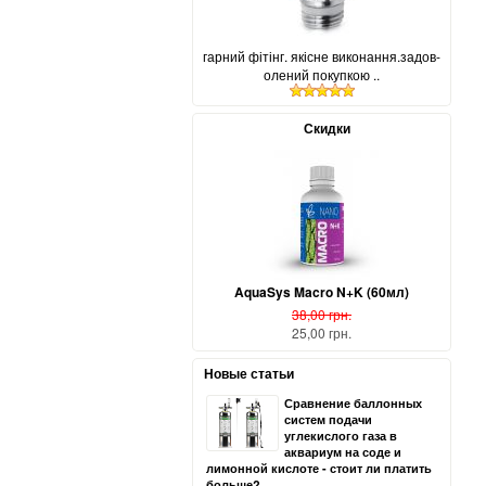
гарний фітінг. якісне виконання.задов-
олений покупкою ..
Скидки
AquaSys Macro N+K (60мл)
38,00 грн.
25,00 грн.
Новые статьи
Сравнение баллонных
систем подачи
углекислого газа в
аквариум на соде и
лимонной кислоте - стоит ли платить
больше?