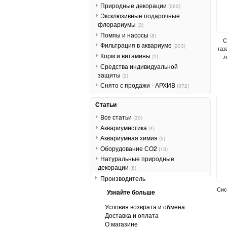
Природные декорации
(262)
Эксклюзивные подарочные
флорариумы
(3)
Помпы и насосы
(8)
С
Фильтрация в аквариуме
(203)
газ
Корм и витамины
л
(2)
Средства индивидуальной
защиты
(2)
Снято с продажи - АРХИВ
(372)
Статьи
Все статьи
(30)
Аквариумистика
(4)
Аквариумная химия
(5)
Оборудование СО2
(13)
Натуральные природные
декорации
(8)
Производитель
Сис
Узнайте больше
Условия возврата и обмена
Доставка и оплата
О магазине