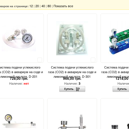
12
|
20
|
40
|
80
|
Показать все
оваров на странице:
Сравнить
Сравнить
истема подачи углекислого
Система подачи углекислого
Система подачи 
а (СО2) в аквариум на соде и
газа (СО2) в аквариум на соде и
газа (СО2) в аква
лимонной кислоте, D-201
лимонной кислоте, D-301
лимонной кисл
728,00 грн.
966,00 грн.
1218,00 
Наличие:
Наличие:
Наличи
нет
3