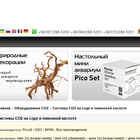
+38/067/288-5200 +38/066/288-5201 +38/073/288-5201
»
»
лавная
Оборудование СО2
Системы СО2 на соде и лимонной кислоте
истемы СО2 на соде и лимонной кислоте
51co2
|
DICI
|
WYIN
|
Все производители
роизводитель:
имя (по возрастанию)
|
имя (по убыванию)
|
цена (по возрастанию)
|
цена (п
ортировка: