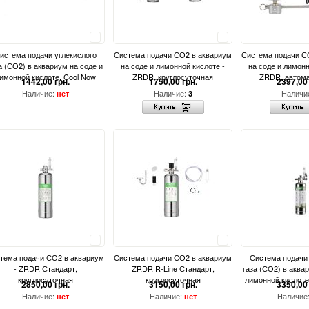
Сравнить
Сравнить
истема подачи углекислого
Система подачи СО2 в аквариум
Система подачи С
а (СО2) в аквариум на соде и
на соде и лимонной кислоте -
на соде и лимонн
имонной кислоте, Cool Now
ZRDR, круглосуточная
ZRDR, автома
1442,00 грн.
1750,00 грн.
2397,00 
Наличие:
Наличие:
Наличи
нет
3
Сравнить
Сравнить
тема подачи СО2 в аквариум
Система подачи СО2 в аквариум
Система подачи 
- ZRDR Стандарт,
ZRDR R-Line Стандарт,
газа (СО2) в аква
круглосуточная
круглосуточная
лимонной кислоте,
2850,00 грн.
3150,00 грн.
3350,00 
Наличие:
Наличие:
Наличие
нет
нет