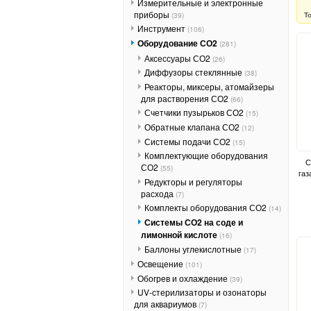
Измерительные и электронные
приборы
Т
(39)
Инструмент
(106)
Оборудование СО2
(281)
Аксессуары СО2
(26)
Диффузоры стеклянные
(38)
Реакторы, миксеры, атомайзеры
для растворения СО2
(66)
Счетчики пузырьков СО2
(15)
Обратные клапана СО2
(12)
Системы подачи СО2
(15)
Комплектующие оборудования
С
СО2
(55)
газ
Редукторы и регуляторы
расхода
(7)
Комплекты оборудования СО2
(14)
Системы СО2 на соде и
лимонной кислоте
(16)
Баллоны углекислотные
(17)
Освещение
(101)
Обогрев и охлаждение
(39)
UV-стерилизаторы и озонаторы
для аквариумов
(7)