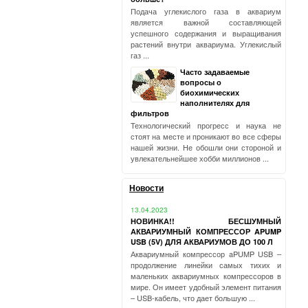
Подача углекислого газа в аквариум
является важной составляющей
успешного содержания и выращивания
растений внутри аквариума. Углекислый
газ ...
Часто задаваемые
вопросы о
биохимических
наполнителях для
фильтров
Технологический прогресс и наука не
стоят на месте и проникают во все сферы
нашей жизни. Не обошли они стороной и
увлекательнейшее хобби миллионов ...
Новости
13.04.2023
НОВИНКА!! БЕСШУМНЫЙ
АКВАРИУМНЫЙ КОМПРЕССОР APUMP
USB (5V) ДЛЯ АКВАРИУМОВ ДО 100 Л
Аквариумный компрессор aPUMP USB –
продолжение линейки самых тихих и
маленьких аквариумных компрессоров в
мире. Он имеет удобный элемент питания
– USB-кабель, что дает большую ...