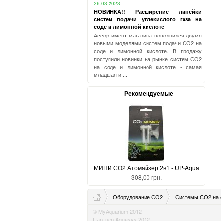
26.03.2023
НОВИНКА!! Расширение линейки
систем подачи углекислого газа на
соде и лимонной кислоте
Ассортимент магазина пополнился двумя
новыми моделями систем подачи СО2 на
соде и лимонной кислоте. В продажу
поступили новинки на рынке систем СО2
на соде и лимонной кислоте - самая
младшая и ...
Рекомендуемые
МИНИ СО2 Атомайзер 2в1 - UP-Aqua
308,00 грн.
Оборудование СО2
Системы СО2 на с
© MyAquarium 2012
Партнер Aquasys 2012