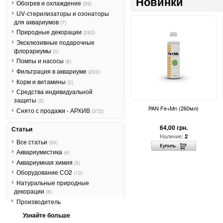
Новинки
Обогрев и охлаждение
(39)
UV-стерилизаторы и озонаторы
для аквариумов
(7)
Природные декорации
(262)
Эксклюзивные подарочные
флорариумы
(3)
Помпы и насосы
(8)
Фильтрация в аквариуме
(203)
Корм и витамины
(2)
Средства индивидуальной
защиты
(2)
PAN Fe+Mn (260мл)
Снято с продажи - АРХИВ
(372)
64,00 грн.
Статьи
Наличие:
2
Все статьи
(30)
Аквариумистика
(4)
Аквариумная химия
(5)
Оборудование СО2
(13)
Натуральные природные
декорации
(8)
Производитель
Узнайте больше