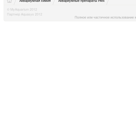
Аквариумная химия
Аквариумные препараты PAN
© MyAquarium 2012
Партнер Aquasys 2012
Полное или частичное использование м