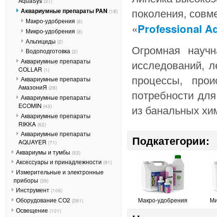
AquaSys
(37)
поколения, совме
Аквариумные препараты PAN
(18)
Макро-удобрения
(6)
«
Professional Aq
Микро-удобрения
(8)
Альгициды
(2)
Огромная научн
Водоподготовка
(2)
Аквариумные препараты
исследований, л
COLLAR
(1)
процессы, про
Аквариумные препараты
АмазониЯ
(28)
потребности для
Аквариумные препараты
ECOMIN
из банальных хи
(43)
Аквариумные препараты
RIKKA
(62)
Аквариумные препараты
Подкатегории:
AQUAYER
(71)
Аквариумы и тумбы
(53)
Аксессуары и принадлежности
(91)
Измерительные и электронные
приборы
(39)
Инструмент
(106)
Оборудование СО2
Макро-удобрения
Ми
(281)
Освещение
(101)