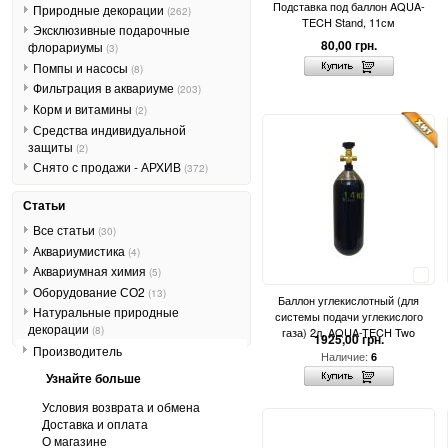
Подставка под баллон AQUA-
Природные декорации
(262)
TECH Stand, 11см
Эксклюзивные подарочные
80,00 грн.
флорариумы
(3)
Помпы и насосы
(8)
Фильтрация в аквариуме
(203)
Корм и витамины
(2)
Средства индивидуальной
защиты
(2)
Снято с продажи - АРХИВ
(372)
Статьи
Все статьи
(30)
Аквариумистика
(4)
Аквариумная химия
(5)
Сравнить
Оборудование СО2
(13)
Баллон углекислотный (для
Натуральные природные
системы подачи углекислого
декорации
(8)
газа) 2л, AQUA-TECH Two
1925,00 грн.
Производитель
Наличие:
6
Узнайте больше
Условия возврата и обмена
Доставка и оплата
О магазине