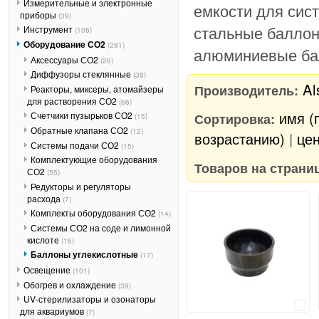
Измерительные и электронные
емкости для сис
приборы
(39)
стальные баллон
Инструмент
(106)
Оборудование СО2
(281)
алюминиевые ба
Аксессуары СО2
(26)
Диффузоры стеклянные
(38)
Al
Производитель:
Реакторы, миксеры, атомайзеры
для растворения СО2
(66)
имя (
Сортировка:
Счетчики пузырьков СО2
(15)
Обратные клапана СО2
(12)
возрастанию)
|
цен
Системы подачи СО2
(15)
Комплектующие оборудования
Товаров на страни
СО2
(55)
Редукторы и регуляторы
расхода
(7)
Комплекты оборудования СО2
(14)
Системы СО2 на соде и лимонной
кислоте
(16)
Баллоны углекислотные
(17)
Освещение
(101)
Обогрев и охлаждение
(39)
UV-стерилизаторы и озонаторы
Сравнить
для аквариумов
(7)