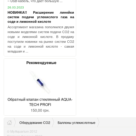
– USB-кабель, что дает большую ...
26.03.2023
НОВИНКА!! Расширение линейки
систем подачи углекислого газа на
соде и лимонной кислоте
Ассортимент магазина пополнился двумя
новыми моделями систем подачи СО2 на
соде и лимонной кислоте. В продажу
поступили новинки на рынке систем СО2
на соде и лимонной кислоте - самая
младшая и ...
Рекомендуемые
Обратный клапан стеклянный AQUA-
TECH PROFI
150,00 грн.
Оборудование СО2
Баллоны углекислотные
© MyAquarium 2012
Партнер Aquasys 2012