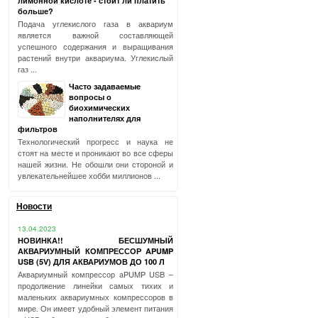
лимонной кислоте - стоит ли платить
больше?
Подача углекислого газа в аквариум
является важной составляющей
успешного содержания и выращивания
растений внутри аквариума. Углекислый
газ ...
Часто задаваемые
вопросы о
биохимических
наполнителях для
фильтров
Технологический прогресс и наука не
стоят на месте и проникают во все сферы
нашей жизни. Не обошли они стороной и
увлекательнейшее хобби миллионов ...
Новости
13.04.2023
НОВИНКА!! БЕСШУМНЫЙ
АКВАРИУМНЫЙ КОМПРЕССОР APUMP
USB (5V) ДЛЯ АКВАРИУМОВ ДО 100 Л
Аквариумный компрессор aPUMP USB –
продолжение линейки самых тихих и
маленьких аквариумных компрессоров в
мире. Он имеет удобный элемент питания