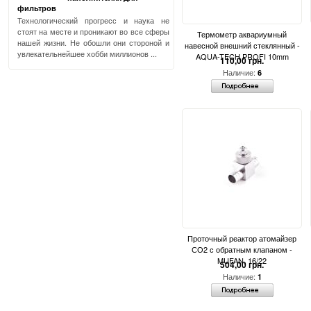
фильтров
Технологический прогресс и наука не
стоят на месте и проникают во все сферы
Термометр аквариумный
нашей жизни. Не обошли они стороной и
навесной внешний стеклянный -
увлекательнейшее хобби миллионов ...
AQUA-TECH PROFI 10mm
110,00 грн.
Наличие:
6
Проточный реактор атомайзер
СО2 с обратным клапаном -
MUFAN, 16/22
504,00 грн.
Наличие:
1