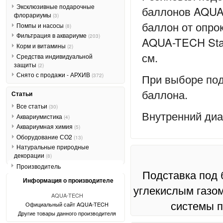
Эксклюзивные подарочные
баллонов AQUA
флорариумы
(3)
баллон от опро
Помпы и насосы
(8)
Фильтрация в аквариуме
(203)
AQUA-TECH Stan
Корм и витамины
(2)
см.
Средства индивидуальной
защиты
(2)
Снято с продажи - АРХИВ
При выборе под
(372)
баллона.
Статьи
Все статьи
(30)
Внутренний диа
Аквариумистика
(4)
Аквариумная химия
(5)
Оборудование СО2
(13)
Натуральные природные
декорации
(8)
Производитель
Подставка под
Информация о производителе
углекислым газом
AQUA-TECH
системы п
Официальный сайт AQUA-TECH
Другие товары данного производителя