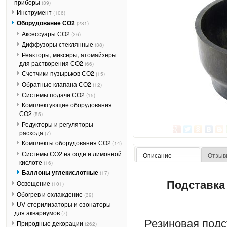
приборы
(39)
Инструмент
(106)
Оборудование СО2
(281)
Аксессуары СО2
(26)
Диффузоры стеклянные
(38)
Реакторы, миксеры, атомайзеры
для растворения СО2
(66)
Счетчики пузырьков СО2
(15)
Обратные клапана СО2
(12)
Системы подачи СО2
(15)
Комплектующие оборудования
СО2
(55)
Редукторы и регуляторы
расхода
(7)
Комплекты оборудования СО2
(14)
Системы СО2 на соде и лимонной
Описание
Отзыв
кислоте
(16)
Баллоны углекислотные
(17)
Подставка
Освещение
(101)
Обогрев и охлаждение
(39)
UV-стерилизаторы и озонаторы
для аквариумов
(7)
Резиновая подс
Природные декорации
(262)