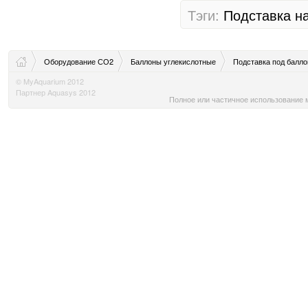
Тэги:
Подставка
н
Оборудование СО2
Баллоны углекислотные
Подставка под балл
© MyAquarium 2012
Партнер Aquasys 2012
Полное или частичное использование м