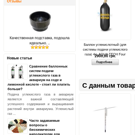
Отзывы
Качественная подставка, подошла
идеально. ..
Баллон углекислотный (для
системы подачи углекислого
газа) 4л, AQUA-TECH Four
2900,00 грн.
Новые статьи
Сравнение баллонных
систем подачи
углекислого газа в
аквариум на соде и
С данным товар
лимонной кислоте - стоит ли платить
больше?
Подача углекислого газа в аквариум
является важной составляющей
успешного содержания и выращивания
растений внутри аквариума. Углекислый
газ ...
Часто задаваемые
вопросы о
биохимических
наполнителях для