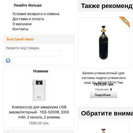
Также рекоменд
Узнайте больше
Условия возврата и обмена
Доставка и оплата
О магазине
Контакты
Быстрый заказ
Укажите код товара.
Новинки
Баллон углекислотный (для
системы подачи углекислого
газа) 2л, AQUA-TECH Two
1925,00 грн.
Наличие:
6
Компрессор для аквариума USB
Обратите вним
аккумуляторный - YEE-S200B, 3350
mAh, 2 канала, 2 режима
1680,00 грн.