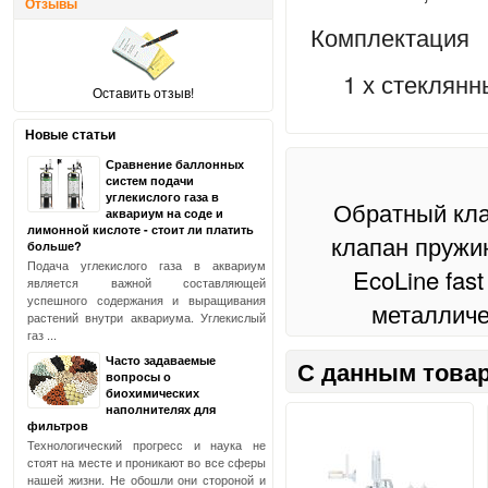
Отзывы
Комплектация
1 х стеклянный
Оставить отзыв!
Новые статьи
Сравнение баллонных
систем подачи
углекислого газа в
Обратный кл
аквариум на соде и
лимонной кислоте - стоит ли платить
клапан пруж
больше?
Подача углекислого газа в аквариум
EcoLine fast 
является важной составляющей
успешного содержания и выращивания
металличе
растений внутри аквариума. Углекислый
газ ...
Часто задаваемые
С данным товар
вопросы о
биохимических
наполнителях для
фильтров
Технологический прогресс и наука не
стоят на месте и проникают во все сферы
нашей жизни. Не обошли они стороной и