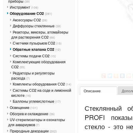
приборы
(39)
Инструмент
(106)
Оборудование СО2
(281)
Аксессуары СО2
(26)
Диффузоры стеклянные
(38)
Реакторы, миксеры, атомайзеры
для растворения СО2
(66)
Счетчики пузырьков СО2
(15)
Обратные клапана СО2
(12)
Системы подачи СО2
(15)
Комплектующие оборудования
СО2
(55)
Редукторы и регуляторы
расхода
(7)
Комплекты оборудования СО2
(14)
Системы СО2 на соде и лимонной
Описание
Допол
кислоте
(16)
Баллоны углекислотные
(17)
Стеклянный о
Освещение
(101)
Обогрев и охлаждение
(39)
PROFI показы
UV-стерилизаторы и озонаторы
стекло - это н
для аквариумов
(7)
Природные декорации
(262)