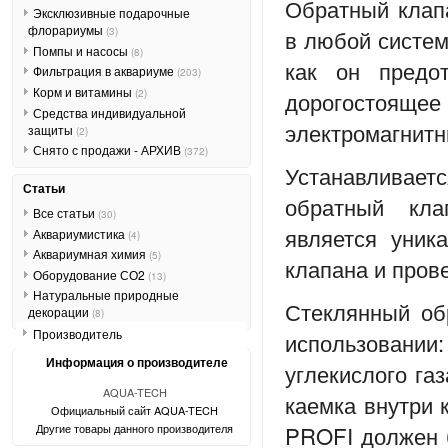
Обратный кла
Эксклюзивные подарочные
флорариумы
в любой систем
(3)
Помпы и насосы
(8)
как он предо
Фильтрация в аквариуме
(203)
Корм и витамины
дорогостояще
(2)
Средства индивидуальной
электромагнитн
защиты
(2)
Снято с продажи - АРХИВ
(372)
Устанавливает
Статьи
обратный кл
Все статьи
(30)
является уник
Аквариумистика
(4)
Аквариумная химия
(5)
клапана и пров
Оборудование СО2
(13)
Натуральные природные
Стеклянный об
декорации
(8)
Производитель
использовании
Информация о производителе
углекислого га
AQUA-TECH
каемка внутри
Официальный сайт AQUA-TECH
PROFI должен б
Другие товары данного производителя