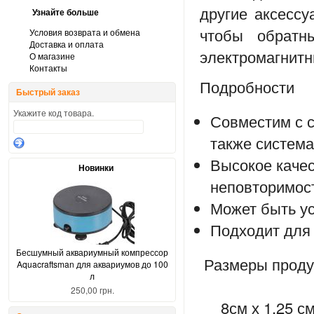
другие аксессу
Узнайте больше
чтобы обратн
Условия возврата и обмена
Доставка и оплата
электромагнитн
О магазине
Контакты
Подробности
Быстрый заказ
Укажите код товара.
Совместим с
с
также
систем
Высокое качес
Новинки
неповторимос
Может быть у
Подходит для 
Бесшумный аквариумный компрессор
Размеры проду
Aquacraftsman для аквариумов до 100
л
250,00 грн.
8см
х 1,25 с