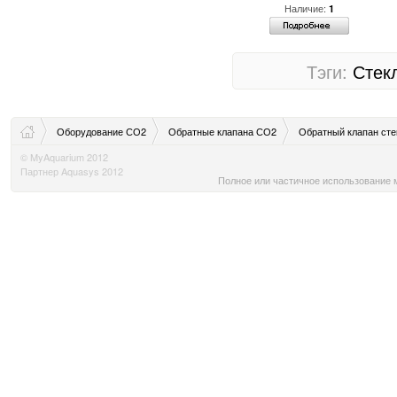
Наличие:
1
Тэги:
Стек
Оборудование СО2
Обратные клапана СО2
Обратный клапан ст
© MyAquarium 2012
Партнер Aquasys 2012
Полное или частичное использование м