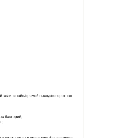
лейта/лилипайп/прямой выход/поворотная
ых бактерий;
и;
чистоты воды в аквариуме без сложного