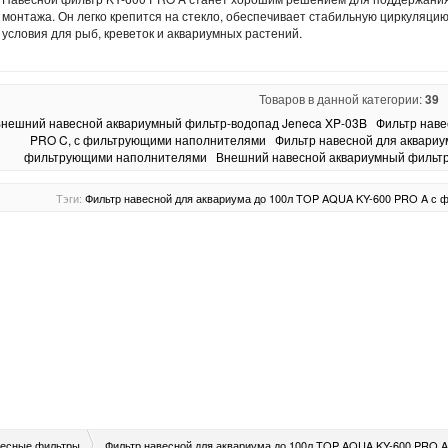
монтажа. Он легко крепится на стекло, обеспечивает стабильную циркуляци
условия для рыб, креветок и аквариумных растений.
Товаров в данной категории:
39
нешний навесной аквариумный фильтр-водопад Jeneca XP-03B
Фильтр наве
PRO C, с фильтрующими наполнителями
Фильтр навесной для аквариу
фильтрующими наполнителями
Внешний навесной аквариумный фильтр
Тэги:
Фильтр
навесной
для аквариума до 100л
TOP AQUA
KY-600 PRO A
с 
весные фильтры
Фильтр навесной для аквариума до 100л TOP AQUA KY-600 PRO 