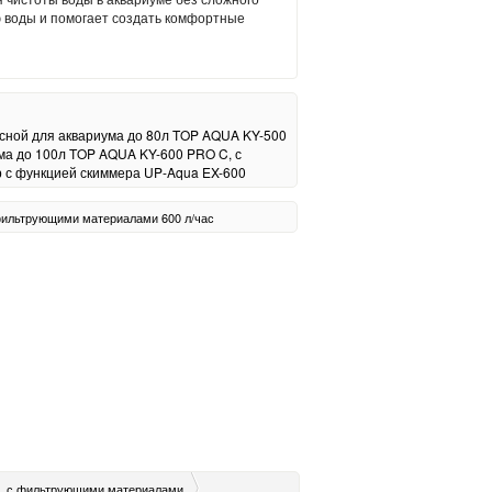
ю воды и помогает создать комфортные
сной для аквариума до 80л TOP AQUA KY-500
ма до 100л TOP AQUA KY-600 PRO C, с
 с функцией скиммера UP-Aqua EX-600
фильтрующими материалами
600 л/час
A, с фильтрующими материалами