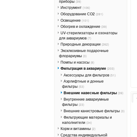
приборы
(39)
Инструмент
(106)
Оборудование СО2
(281)
Освещение
(101)
Обогрев и охлаждение
(39)
UV-стерилизаторы и озонаторы
для аквариумов
(7)
Природные декорации
(262)
Эксклюзивные подарочные
флорариумы
(3)
Помпы и насосы
(8)
Фильтрация в аквариуме
(203)
Аксессуары для фильтров
(51)
Аэрлифтные и донные
фильтры
(53)
Внешние навесные фильтры
(39)
Внутренние аквариумные
фильтры
(23)
Внешние канистровые фильтры
(3)
Фильтрующие материалы и
наполнители
(34)
Корм и витамины
(2)
Средства индивидуальной