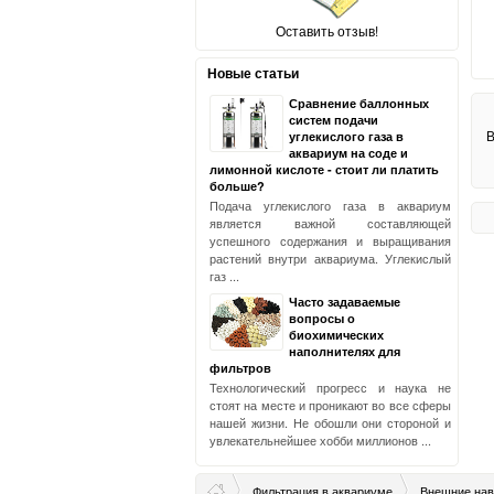
Оставить отзыв!
Новые статьи
Сравнение баллонных
систем подачи
В
углекислого газа в
аквариум на соде и
лимонной кислоте - стоит ли платить
больше?
Подача углекислого газа в аквариум
является важной составляющей
успешного содержания и выращивания
растений внутри аквариума. Углекислый
газ ...
Часто задаваемые
вопросы о
биохимических
наполнителях для
фильтров
Технологический прогресс и наука не
стоят на месте и проникают во все сферы
нашей жизни. Не обошли они стороной и
увлекательнейшее хобби миллионов ...
Фильтрация в аквариуме
Внешние на