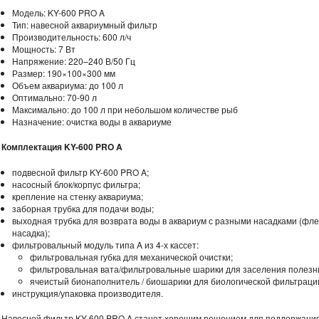
Модель: KY-600 PRO A
Тип: навесной аквариумный фильтр
Производительность: 600 л/ч
Мощность: 7 Вт
Напряжение: 220–240 В/50 Гц
Размер: 190×100×300 мм
Объем аквариума: до 100 л
Оптимально: 70-90 л
Максимально: до 100 л при небольшом количестве рыб
Назначение: очистка воды в аквариуме
Комплектация KY-600 PRO A
подвесной фильтр KY-600 PRO A;
насосный блок/корпус фильтра;
крепление на стенку аквариума;
заборная трубка для подачи воды;
выходная трубка для возврата воды в аквариум с разными насадками (ф
насадка);
фильтровальный модуль типа A из 4-х кассет:
фильтровальная губка для механической очистки;
фильтровальная вата/фильтровальные шарики для заселения полезн
ячеистый бионаполнитель / биошарики для биологической фильтраци
инструкция/упаковка производителя.
Навесной фильтр KY-600 PRO A станет хорошим решением для поддержания 