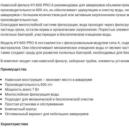
Навесной фильтр KY-600 PRO A рекомендован для аквариумов объемом прим
производительности 600 л/ч, он обеспечивает циркуляцию и очистку воды, н
аквариумов с большим количеством рыб или активным загрязнением лучше 
производительностью.
Благодаря многослойной системе фильтрации, вода проходит через фильтр
частицы грязи, остатки корма и органические загрязнения. Пористые элемен
полезных бактерий, участвующих в биологическом очищении воды.
Модель KY-600 PRO A поставляется с фильтровальным модулем типа A, сод
материалов. Они обеспечивают механическое очищение воды от мелких частиц
также создают среду для развития полезных бактерий, необходимых для би
В комплект входит сам навесной фильтр, заборная трубка, элементы устано
Преимущества
Навесная конструкция – экономит место в аквариуме
Производительность 600 л/ч
Мощность всего 7 Вт
Многослойная фильтрация воды
Подходит для механической и биологической очистки
Простая установка и обслуживание
Компактный корпус
Оптимальный вариант для небольших аквариумов
Характеристики