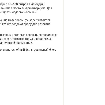
ерно 60–100 литров. Благодаря
е занимая место внутри аквариума. Для
выбирать модель с большей
ующие материалы, где задерживаются
ты также создают среду для развития
ержащим несколько слоев фильтровальных
 грязи, остатков корма и органики, а
ологической фильтрации.
вки и многослойный фильтровальный блок.