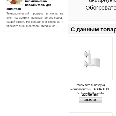
биохимических
наполнителях для
Обогревате
фильтров
Технологический прогресс и наука не
стоят на месте и проникают во все сферы
нашей жизни. Не обошли они стороной и
увлекательнейшее хобби миллионов ...
С данным товар
Распылитель воздуха
мелкопористый - AQUA-TECH
EcoLine Air Stone Mini
220,00 грн.