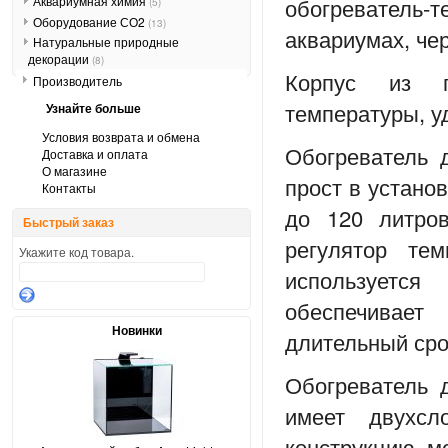
обогреватель-т
Аквариумная химия
(5)
Оборудование СО2
(13)
аквариумах, че
Натуральные природные
декорации
(8)
Корпус из п
Производитель
температуры, у
Узнайте больше
Условия возврата и обмена
Обогреватель 
Доставка и оплата
О магазине
прост в устано
Контакты
до 120 литров
Быстрый заказ
регулятор те
Укажите код товара.
используется
обеспечивает
Новинки
длительный ср
Обогреватель 
имеет двухсл
конструкцию, м