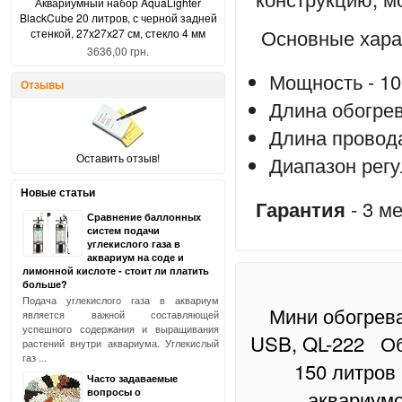
Аквариумный набор AquaLighter
BlackCube 20 литров, с черной задней
Основные хара
стенкой, 27х27х27 см, стекло 4 мм
3636,00 грн.
Мощность - 1
Отзывы
Длина обогрев
Длина провода
Оставить отзыв!
Диапазон регу
Новые статьи
Гарантия
- 3 м
Сравнение баллонных
систем подачи
углекислого газа в
аквариум на соде и
лимонной кислоте - стоит ли платить
больше?
Подача углекислого газа в аквариум
Мини обогрева
является важной составляющей
успешного содержания и выращивания
USB, QL-222
Об
растений внутри аквариума. Углекислый
газ ...
150 литров 
Часто задаваемые
вопросы о
аквариумо