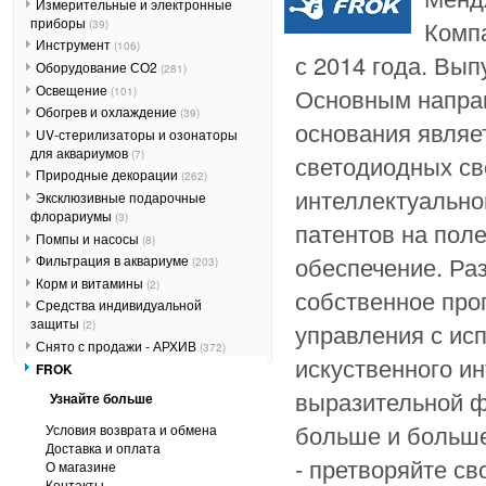
Измерительные и электронные
приборы
Комп
(39)
Инструмент
(106)
с 2014 года. Вы
Оборудование СО2
(281)
Освещение
Основным направ
(101)
Обогрев и охлаждение
(39)
основания являе
UV-стерилизаторы и озонаторы
для аквариумов
(7)
светодиодных св
Природные декорации
(262)
интеллектуально
Эксклюзивные подарочные
флорариумы
(3)
патентов на пол
Помпы и насосы
(8)
обеспечение. Ра
Фильтрация в аквариуме
(203)
Корм и витамины
(2)
собственное про
Средства индивидуальной
защиты
управления с ис
(2)
Снято с продажи - АРХИВ
(372)
искуственного и
FROK
выразительной ф
Узнайте больше
больше и больш
Условия возврата и обмена
Доставка и оплата
- претворяйте св
О магазине
Контакты