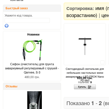
имя (
Сортировка:
Быстрый заказ
возрастанию)
|
цен
Укажите код товара.
Новинки
Сравнить
Сифон (очиститель) для грунта
аквариумный регулируемый с грушей -
Светодиодный светильник для
Qanvee, S-3
небольших настольных мини
аквариумов – LED FROK Nano
480,00 грн.
620,00 грн.
P2-Mini
Наличие:
9
Отзывы
Показано
1
-
2
(в