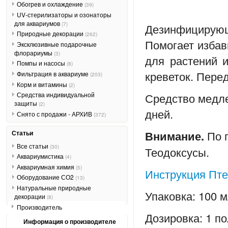
Обогрев и охлаждение
(39)
UV-стерилизаторы и озонаторы
для аквариумов
(7)
Дезинфициру
Природные декорации
(262)
Помогает избав
Эксклюзивные подарочные
флорариумы
(3)
для растений и
Помпы и насосы
(8)
креветок. Пере
Фильтрация в аквариуме
(203)
Корм и витамины
(2)
Средство медле
Средства индивидуальной
защиты
(2)
дней.
Снято с продажи - АРХИВ
(372)
Внимание.
По 
Статьи
Все статьи
(30)
Теодоксусы.
Аквариумистика
(4)
Аквариумная химия
(5)
Инструкция Пт
Оборудование СО2
(13)
Натуральные природные
Упаковка: 100 
декорации
(8)
Производитель
Дозировка: 1 по
Информация о производителе