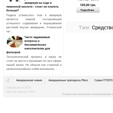
аквариум на соде и
105,00 грн.
лимонной кислоте - стоит ли платить
больше?
Подача углекислого газа в аквариум
является важной составляющей
успешного содержания и выращивания
Тэги:
Средство
растений внутри аквариума. Углекислый
газ ...
Часто задаваемые
вопросы о
биохимических
наполнителях для
фильтров
Технологический прогресс и наука не
стоят на месте и проникают во все сферы
нашей жизни. Не обошли они стороной и
увлекательнейшее хобби миллионов ...
Аквариумная химия
Аквариумные препараты Ptero
Серия ПТЕРО
© MyAquarium 2012
Партнер Aquasys 2012
Полное или частичное использование м