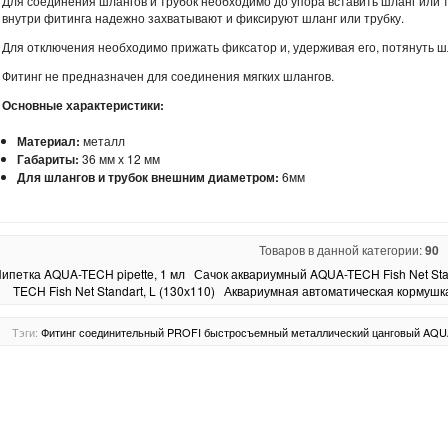
Для соединения шлангов и трубок необходимо до упора вставить шланг или 
внутри фитинга надежно захватывают и фиксируют шланг или трубку.
Для отключения необходимо прижать фиксатор и, удерживая его, потянуть шл
Фитинг не предназначен для соединения мягких шлангов.
Основные характеристики:
Материал:
металл
Габариты:
36 мм х 12 мм
Для шлангов и трубок внешним диаметром:
6мм
Товаров в данной категории:
90
ипетка AQUA-TECH pipette, 1 мл
Сачок аквариумный AQUA-TECH Fish Net Stan
TECH Fish Net Standart, L (130х110)
Аквариумная автоматическая кормушка д
Тэги:
Фитинг
соединительный
PROFI
быстросъемный
металлический
цанговый
AQU