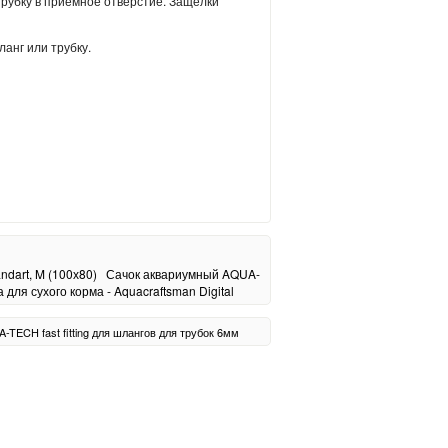
трубку в приемное отверстие. Защелки
анг или трубку.
dart, M (100х80)
Сачок аквариумный AQUA-
ля сухого корма - Aquacraftsman Digital
A-TECH
fast
fitting
для шлангов
для трубок
6мм