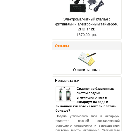
Электромагнитный клапан с
фитингами и электронным таймером,
ZRDR 12В
1870,00 грн.
Отзывы
Оставить отзыв!
Новые статьи
Сравнение баллонных
систем подачи
углекислого газа в
аквариум на соде и
лимонной кислоте - стоит ли платить
больше?
Подача углекислого газа в аквариум
является важной составляющей
успешного содержания и выращивания
растений внутри аквариума. Углекислый