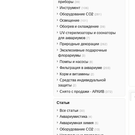
приборы
(39)
Инструмент
(106)
Оборудование СО2
(281)
Освещение
(101)
Обогрев и охлаждение
(39)
UV-стерилизаторы и озонаторы
для аквариумов
(7)
Природные декорации
(262)
Эксклюзивные подарочные
флорариумы
(3)
Помпы и насосы
(8)
Фильтрация в аквариуме
(203)
Корм и витамины
(2)
Средства индивидуальной
защиты
(2)
Снято с продажи - АРХИВ
(372)
Статьи
Все статьи
(30)
Аквариумистика
(4)
Аквариумная химия
(5)
Оборудование СО2
(13)
Натуральные природные