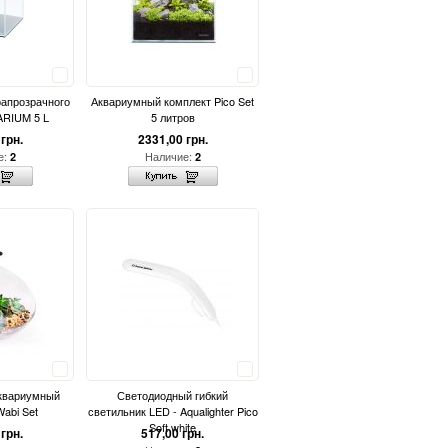
Сравнить
Сравнить
рапрозрачного
Аквариумный комплект Pico Set
RIUM 5 L
5 литров
грн.
2331,00 грн.
е:
Наличие:
2
2
Сравнить
Сравнить
квариумный
Светодиодный гибкий
Wabi Set
светильник LED - Aqualighter Pico
Soft white
грн.
517,00 грн.