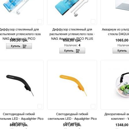
Сравнить
Сравнить
Диффузор стеклянный для
Диффузор стеклянный для
Аквариум из ульт
аспыления углексилого газа
распыления углекислого газа -
стекла DAQUA
NAG Aqua!music PICO
NAG Aqua!music PICO PLUS
595,00 грн.
658,00 грн.
1065,00 
Наличие:
Наличи
4
Сравнить
Сравнить
Светодиодный гибкий
Светодиодный гибкий
Декоративный а
тильник LED - Aqualighter Pico
светильник LED - Aqualighter Pico
комплект - 
Soft black
Soft yellow
868,00 грн.
541,00 грн.
1348,00 