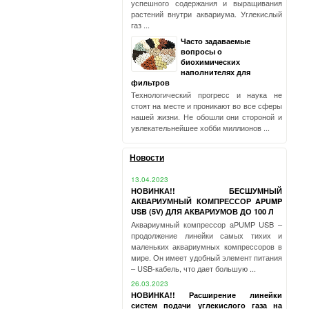
успешного содержания и выращивания
растений внутри аквариума. Углекислый
газ ...
Часто задаваемые
вопросы о
биохимических
наполнителях для
фильтров
Технологический прогресс и наука не
стоят на месте и проникают во все сферы
нашей жизни. Не обошли они стороной и
увлекательнейшее хобби миллионов ...
Новости
13.04.2023
НОВИНКА!! БЕСШУМНЫЙ
АКВАРИУМНЫЙ КОМПРЕССОР APUMP
USB (5V) ДЛЯ АКВАРИУМОВ ДО 100 Л
Аквариумный компрессор aPUMP USB –
продолжение линейки самых тихих и
маленьких аквариумных компрессоров в
мире. Он имеет удобный элемент питания
– USB-кабель, что дает большую ...
26.03.2023
НОВИНКА!! Расширение линейки
систем подачи углекислого газа на