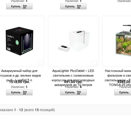
Наличие:
Наличие:
Наличие
1
1
Сравнить
Сравнить
Аквариумный набор для
AquaLighter PicoTablet – LED
Настольный мини
етушков и др. мелких видов
светильник с силиконовым
фильтром и св
рыб - LumiSet 5 л
корпусом для пресноводных
светильником - F
1518,00 грн.
451,00 грн.
4585,00 
аквариумов до 10 литров
TONGA 25 об
Наличие:
Наличие:
Наличи
1
4
оказано
1
-
12
(всего
15
позиций)