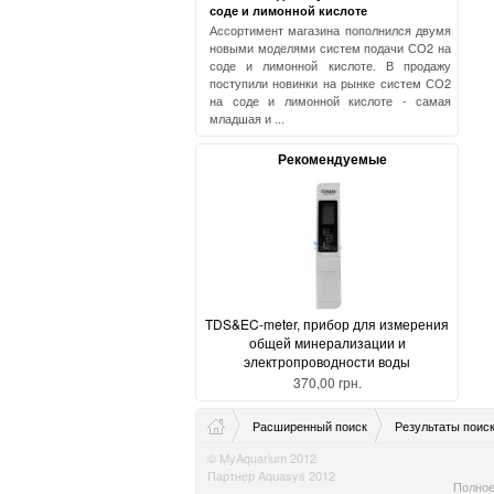
соде и лимонной кислоте
Ассортимент магазина пополнился двумя
новыми моделями систем подачи СО2 на
соде и лимонной кислоте. В продажу
поступили новинки на рынке систем СО2
на соде и лимонной кислоте - самая
младшая и ...
Рекомендуемые
TDS&EC-meter, прибор для измерения
общей минерализации и
электропроводности воды
370,00 грн.
Расширенный поиск
Результаты поис
© MyAquarium 2012
Партнер Aquasys 2012
Полное